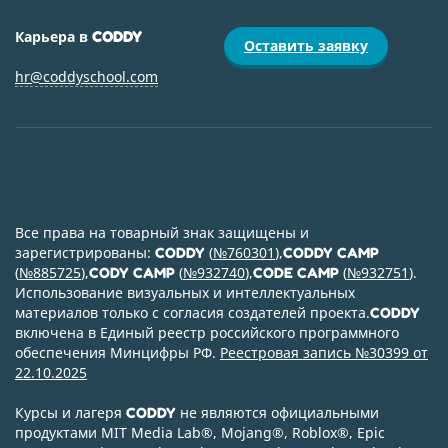
Карьера в
CODDY
Оставить заявку
hr@coddyschool.com
Все права на товарный знак защищены и
зарегистрированы:
(
№760301
),
CODDY
CODDY CAMP
(
№885725
),
(
№932740
),
(
№932751
).
CODY CAMP
CODE CAMP
Использование визуальных и интеллектуальных
материалов только с согласия создателей проекта.
CODDY
включена в Единый реестр российского программного
обеспечения Минцифры РФ.
Реестровая запись №30399 от
22.10.2025
Курсы и лагеря
не являются официальными
CODDY
продуктами MIT Media Lab
®
, Mojang
®
, Roblox
®
, Epic