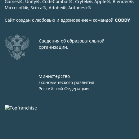
Games
®
, Unity
®
, CodeСombat
®
, Crytek
®
, Apple
®
, Blender
®
,
Microsoft
®
, Scirra
®
, Adobe
®
, Autodesk
®
.
Сайт создан с любовью и вдохновением командой
.
CODDY
Сведения об образовательной
организации.
Министерство
экономического развития
Российской Федерации