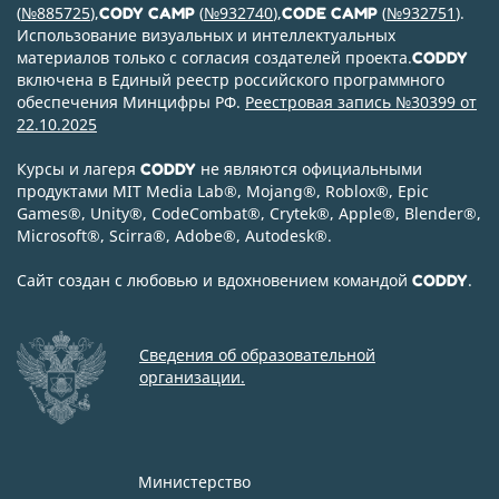
(
№885725
),
(
№932740
),
(
№932751
).
CODY CAMP
CODE CAMP
Использование визуальных и интеллектуальных
материалов только с согласия создателей проекта.
CODDY
включена в Единый реестр российского программного
обеспечения Минцифры РФ.
Реестровая запись №30399 от
22.10.2025
Курсы и лагеря
не являются официальными
CODDY
продуктами MIT Media Lab
®
, Mojang
®
, Roblox
®
, Epic
Games
®
, Unity
®
, CodeСombat
®
, Crytek
®
, Apple
®
, Blender
®
,
Microsoft
®
, Scirra
®
, Adobe
®
, Autodesk
®
.
Сайт создан с любовью и вдохновением командой
.
CODDY
Сведения об образовательной
организации.
Министерство