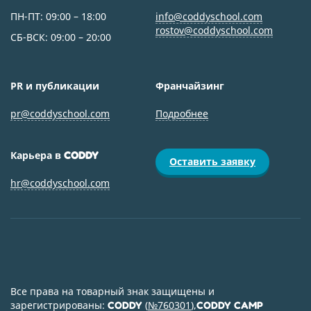
ПН-ПТ: 09:00 – 18:00
info@coddyschool.com
rostov@coddyschool.com
СБ-ВСК: 09:00 – 20:00
PR и публикации
Франчайзинг
pr@coddyschool.com
Подробнее
Карьера в
CODDY
Оставить заявку
hr@coddyschool.com
Все права на товарный знак защищены и
зарегистрированы:
(
№760301
),
CODDY
CODDY CAMP